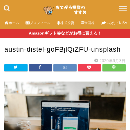
ホーム
プロフィール
株式投資
米国株
つみたてNISA
Amazonギフト券などがお得に貰える！
austin-distel-goFBjlQiZFU-unsplash
2020年9月3日