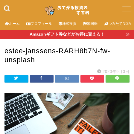
ホーム
プロフィール
株式投資
米国株
つみたてNISA
Amazonギフト券などがお得に貰える！
estee-janssens-RARH8b7N-fw-
unsplash
2020年9月3日