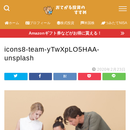
ホーム
プロフィール
株式投資
米国株
つみたてNISA
Amazonギフト券などがお得に貰える！
icons8-team-yTwXpLO5HAA-
unsplash
2020年2月23日