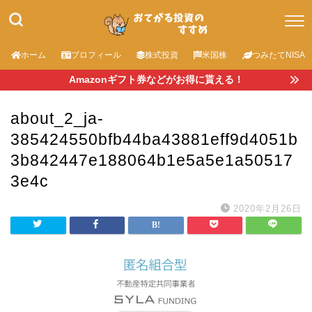
ホーム
プロフィール
株式投資
米国株
つみたてNISA
Amazonギフト券などがお得に貰える！
about_2_ja-
385424550bfb44ba43881eff9d4051b
3b842447e188064b1e5a5e1a50517
3e4c
2020年2月26日