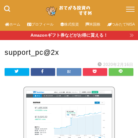
ホーム
プロフィール
株式投資
米国株
つみたてNISA
Amazonギフト券などがお得に貰える！
support_pc@2x
2020年2月16日