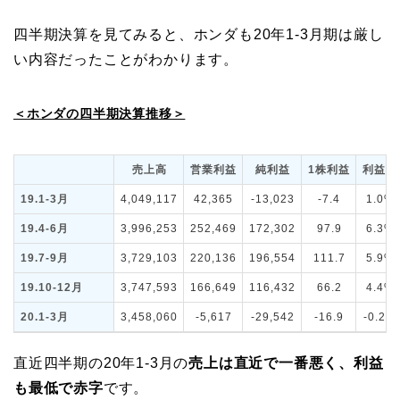
四半期決算を見てみると、ホンダも20年1-3月期は厳し
い内容だったことがわかります。
＜ホンダの四半期決算推移＞
売上高
営業利益
純利益
1株利益
利益率
19.1-3月
4,049,117
42,365
-13,023
-7.4
1.0%
19.4-6月
3,996,253
252,469
172,302
97.9
6.3%
19.7-9月
3,729,103
220,136
196,554
111.7
5.9%
19.10-12月
3,747,593
166,649
116,432
66.2
4.4%
20.1-3月
3,458,060
-5,617
-29,542
-16.9
-0.2%
直近四半期の20年1-3月の
売上は直近で一番悪く、利益
も最低で赤字
です。