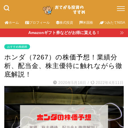
ホーム
プロフィール
株式投資
米国株
つみたてNISA
Amazonギフト券などがお得に貰える！
おすすめ株銘柄
ホンダ（7267）の株価予想！業績分
析、配当金、株主優待に触れながら徹
底解説！
2020年5月18日
/
2022年4月11日