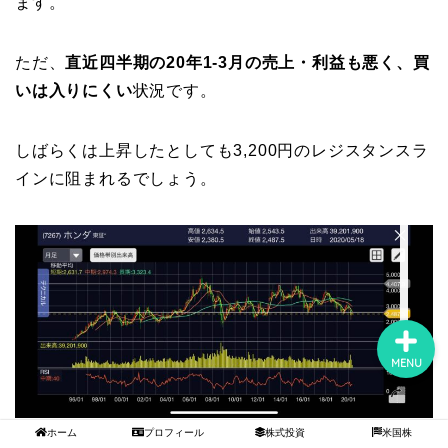
ます。
ただ、
直近四半期の20年1-3月の売上・利益も悪く、買
ホーム
いは入りにくい
状況です。
プロフィール
しばらくは上昇したとしても3,200円のレジスタンスラ
インに阻まれるでしょう。
株式投資
米国株
MENU
ホーム
プロフィール
株式投資
米国株