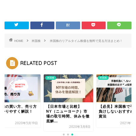
HOME
米国株
米国株のリアルタイム株価を無料で見る方法まとめ！
RELATED POST
株
米国株
米国株
国株の買い方、売り方
【日本市場と比較】
【必見】米国株で手
わかりやすく解説！
NY（ニューヨーク）市
負けしないおすすめ
場の取引時間、休みを徹
資法
底解...
2020年5月19日
2021年1
2020年3月8日