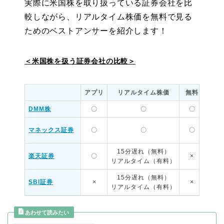
実際に米国株を取り扱っている証券会社を比
較しながら、リアルタイム株価を無料で見る
ためのベストアンサーを紹介します！
＜米国株を扱う証券会社の比較＞
アプリ
リアルタイム株価
無料
取扱
DMM株
〇
〇
〇
8
マネックス証券
〇
〇
〇
約3,
15分遅れ（無料）
楽天証券
〇
×
約3,
リアルタイム（有料）
15分遅れ（無料）
SBI証券
×
×
約3,
リアルタイム（有料）