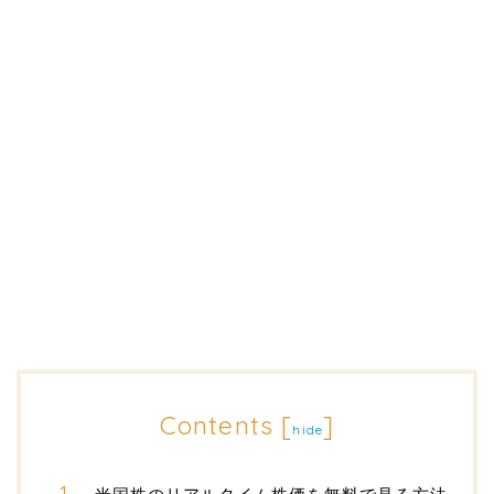
Contents
[
]
hide