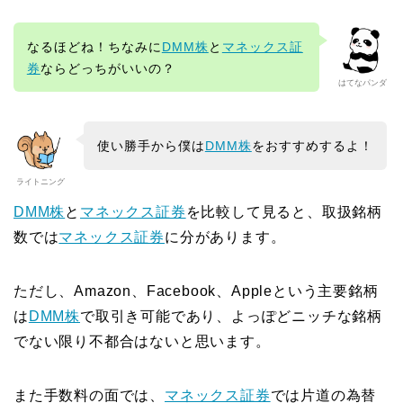
なるほどね！ちなみに
DMM株
と
マネックス証
券
ならどっちがいいの？
はてなパンダ
使い勝手から僕は
DMM株
をおすすめするよ！
ライトニング
DMM株
と
マネックス証券
を比較して見ると、取扱銘柄
数では
マネックス証券
に分があります。
ただし、Amazon、Facebook、Appleという主要銘柄
は
DMM株
で取引き可能であり、よっぽどニッチな銘柄
でない限り不都合はないと思います。
また手数料の面では、
マネックス証券
では片道の為替