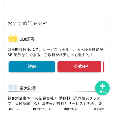
ホーム
おすすめ証券会社
プロフィール
SBI証券
株式投資
口座開設数No.1で、サービスも手厚く、あらゆる投資が
SBI証券ならできる！手数料が格安なのも魅力的！
米国株
詳細
公式HP
楽天証券
MENU
顧客満足度No.1の証券会社！ 手数料は業界最安クラス
で、日経新聞、会社四季報が無料とサービスも充実。楽
天ポイントも貯まる！
ホーム
プロフィール
株式投資
米国株