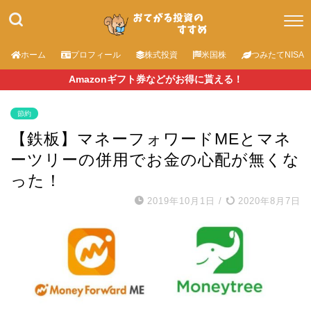
ホーム
プロフィール
株式投資
米国株
つみたてNISA
Amazonギフト券などがお得に貰える！
節約
【鉄板】マネーフォワードMEとマネ
ーツリーの併用でお金の心配が無くな
った！
2019年10月1日
/
2020年8月7日