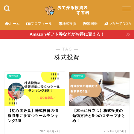
ホーム
プロフィール
株式投資
米国株
つみたてNISA
Amazonギフト券などがお得に貰える！
― TAG ―
株式投資
株式投資
株式投資
【初心者必見】株式投資の情
【本当に役立つ】株式投資の
報収集に役立つツールランキ
勉強方法と5つのステップまと
ング3選
め！
2021年1月24日
2021年1月24日