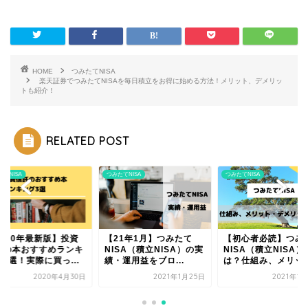
HOME
つみたてNISA
楽天証券でつみたてNISAを毎日積立をお得に始める方法！メリット、デメリッ
トも紹介！
RELATED POST
たてNISA
つみたてNISA
つみたてNISA
2020年最新版】投資
【21年1月】つみたて
【初心者必読】つみ
託の本おすすめランキ
NISA（積立NISA）の実
NISA（積立NISA）
3選！実際に買っ...
績・運用益をブロ...
は？仕組み、メリッ..
2020年4月30日
2021年1月25日
2021年1