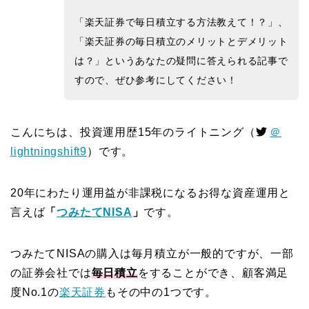
「楽天証券で毎日積立する方法教えて！？」、
「楽天証券の毎日積立のメリットとデメリット
は？」というあなたの疑問に答えられる記事で
すので、ぜひ参考にしてください！
こんにちは、投資運用歴15年のライトニング（
＠
lightningshift9
）です。
20年にわたり運用益が非課税になるお得な資産運用と
言えば
「
つみたてNISA
」
です。
つみたてNISAの購入は毎月積立が一般的ですが、一部
の証券会社では
毎日積立
をすることができ、顧客満足
度No.1の
楽天証券
もその中の1つです。