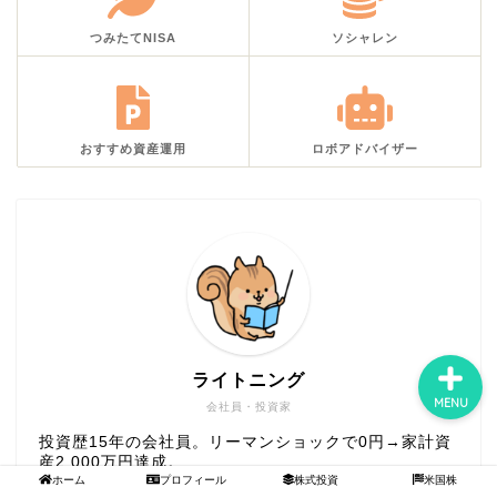
つみたてNISA
ソシャレン
ホーム
プロフィール
おすすめ資産運用
ロボアドバイザー
株式投資
米国株
ライトニング
MENU
会社員・投資家
投資歴15年の会社員。リーマンショックで0円→家計資
産2,000万円達成。
ホーム
プロフィール
株式投資
米国株