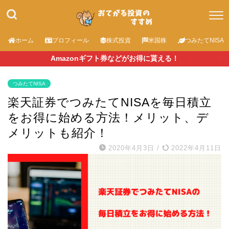
ホーム
プロフィール
株式投資
米国株
つみたてNISA
Amazonギフト券などがお得に貰える！
つみたてNISA
楽天証券でつみたてNISAを毎日積立
をお得に始める方法！メリット、デ
メリットも紹介！
2020年4月3日
/
2022年4月11日